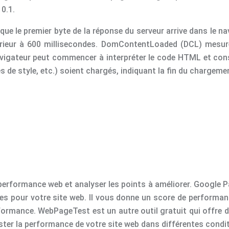
 0.1.
ue le premier byte de la réponse du serveur arrive dans le nav
férieur à 600 millisecondes. DomContentLoaded (DCL) mesu
navigateur peut commencer à interpréter le code HTML et con
es de style, etc.) soient chargés, indiquant la fin du charge
erformance web et analyser les points à améliorer. Google Pag
 pour votre site web. Il vous donne un score de performance
formance. WebPageTest est un autre outil gratuit qui offre 
ester la performance de votre site web dans différentes conditi