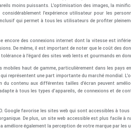
eils moins puissants. L’optimisation des images, la minifica
onsidérablement l’expérience utilisateur pour les personn
inclusif qui permet à tous les utilisateurs de profiter plein
se encore des connexions internet dont la vitesse est inférie
ersions. De même, il est important de noter que le coût des do
r tolérance à l’égard des sites web lents et gourmands en don
s mobiles haut de gamme, particulièrement dans les pays en 
ui représentent une part importante du marché mondial. L’o
on du contenu aux différentes tailles d’écran peuvent amélio
dapte à tous les types d’appareils, de connexions et de cont
O. Google favorise les sites web qui sont accessibles à tous 
rganique. De plus, un site web accessible est plus facile à na
la améliore également la perception de votre marque par les u