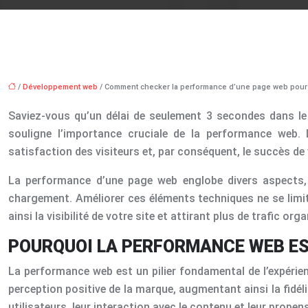
/
Développement web
/ Comment checker la performance d’une page web pour am
Saviez-vous qu’un délai de seulement 3 secondes dans l
souligne l’importance cruciale de la performance web. L
satisfaction des visiteurs et, par conséquent, le succès de
La performance d’une page web englobe divers aspects, all
chargement. Améliorer ces éléments techniques ne se limite
ainsi la visibilité de votre site et attirant plus de trafic org
POURQUOI LA PERFORMANCE WEB EST
La performance web est un pilier fondamental de l’expérienc
perception positive de la marque, augmentant ainsi la fidé
utilisateurs, leur interaction avec le contenu et leur prope