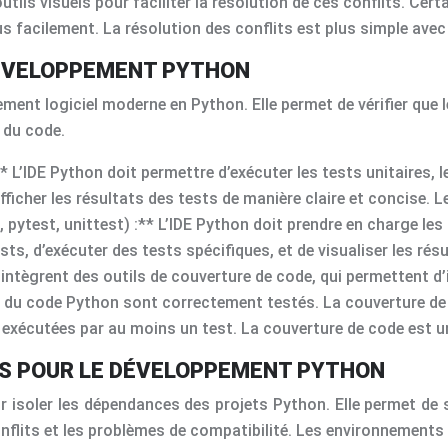
utils visuels pour faciliter la résolution de ces conflits. Cer
us facilement. La résolution des conflits est plus simple avec
DÉVELOPPEMENT PYTHON
ment logiciel moderne en Python. Elle permet de vérifier que 
 du code.
L’IDE Python doit permettre d’exécuter les tests unitaires, le
fficher les résultats des tests de manière claire et concise. L
 pytest, unittest) :** L’IDE Python doit prendre en charge le
ests, d’exécuter des tests spécifiques, et de visualiser les ré
ntègrent des outils de couverture de code, qui permettent d’i
s du code Python sont correctement testés. La couverture de
 exécutées par au moins un test. La couverture de code est u
LS POUR LE DÉVELOPPEMENT PYTHON
r isoler les dépendances des projets Python. Elle permet de s
nflits et les problèmes de compatibilité. Les environnements v