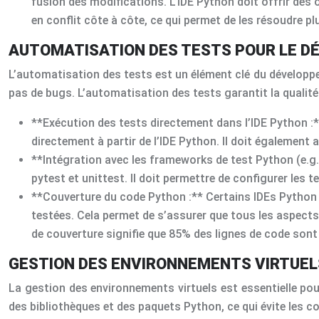
fusion des modifications. L’IDE Python doit offrir des o
en conflit côte à côte, ce qui permet de les résoudre pl
AUTOMATISATION DES TESTS POUR LE 
L’automatisation des tests est un élément clé du développe
pas de bugs. L’automatisation des tests garantit la qualité
**Exécution des tests directement dans l’IDE Python :** 
directement à partir de l’IDE Python. Il doit également a
**Intégration avec les frameworks de test Python (e.g.,
pytest et unittest. Il doit permettre de configurer les t
**Couverture du code Python :** Certains IDEs Python i
testées. Cela permet de s’assurer que tous les aspect
de couverture signifie que 85% des lignes de code sont
GESTION DES ENVIRONNEMENTS VIRTUE
La gestion des environnements virtuels est essentielle pou
des bibliothèques et des paquets Python, ce qui évite les co